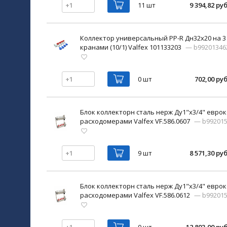
11 шт
9 394,82 руб
Коллектор универсальный PP-R Дн32х20 на 
кранами (10/1) Valfex 101133203
— b99201346
0 шт
702,00 руб
Блок коллекторн сталь нерж Ду1"х3/4" еврок
расходомерами Valfex VF.586.0607
— b99201
9 шт
8 571,30 руб
Блок коллекторн сталь нерж Ду1"х3/4" еврок
расходомерами Valfex VF.586.0612
— b99201