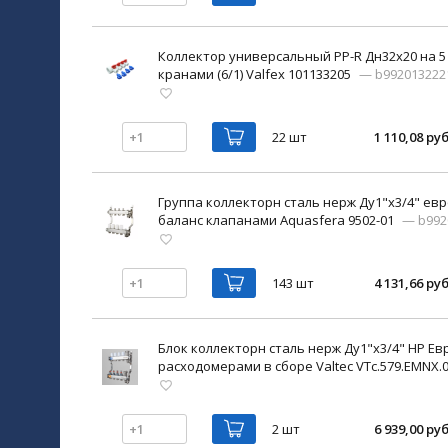
Коллектор универсальный PP-R Дн32х20 на 
кранами (6/1) Valfex 101133205
— b992013222
22 шт
1 110,08 руб
Группа коллекторн сталь нерж Ду1"х3/4" евр
баланс клапанами Aquasfera 9502-01
— b992
143 шт
4 131,66 руб
Блок коллекторн сталь нерж Ду1"х3/4" НР Ев
расходомерами в сборе Valtec VTc.579.EMNX.
2 шт
6 939,00 руб