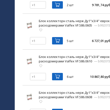
2 шт
9 781,74 руб
Блок коллекторн сталь нерж Ду1"х3/4" еврок
расходомерами Valfex VF.586.0605
— b99201
5 шт
6 727,01 руб
Блок коллекторн сталь нерж Ду1"х3/4" еврок
расходомерами Valfex VF.586.0610
— b99201
6 шт
10 867,80 руб
Блок коллекторн сталь нерж Ду1"х3/4" еврок
расходомерами Valfex VF.586.0608
— b99201