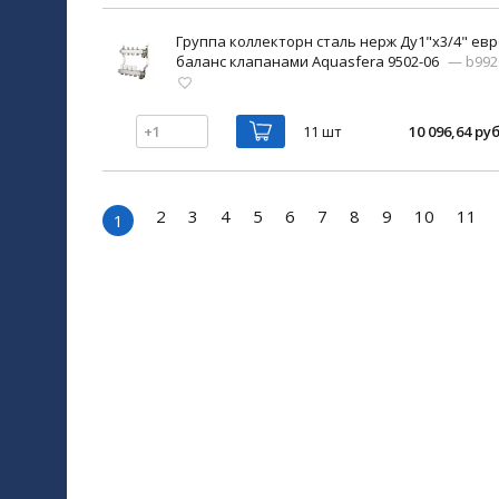
Группа коллекторн сталь нерж Ду1"х3/4" евр
баланс клапанами Aquasfera 9502-06
— b992
11 шт
10 096,64 руб
2
3
4
5
6
7
8
9
10
11
1