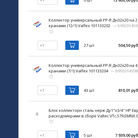
0 шт
12 803,00 руб
Коллектор универсальный PP-R Дн32х20 на 
кранами (12/1) Valfex 101133202
— b99201450
27 шт
504,50 руб
Коллектор универсальный PP-R Дн32х20 на 
кранами (7/1) Valfex 101133204
— b992014508
43 шт
810,01 руб
Блок коллекторн сталь нерж Ду1"х3/4" НР Ев
расходомерами в сборе Valtec VTc.579.EMNX.
5 шт
7 939,00 руб