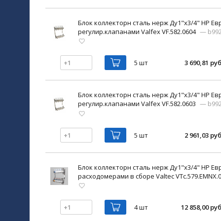
Блок коллекторн сталь нерж Ду1"х3/4" НР Евр
регулир.клапанами Valfex VF.582.0604
— b99
5 шт
3 690,81 руб
Блок коллекторн сталь нерж Ду1"х3/4" НР Евр
регулир.клапанами Valfex VF.582.0603
— b99
5 шт
2 961,03 руб
Блок коллекторн сталь нерж Ду1"х3/4" НР Ев
расходомерами в сборе Valtec VTc.579.EMNX.
4 шт
12 858,00 руб