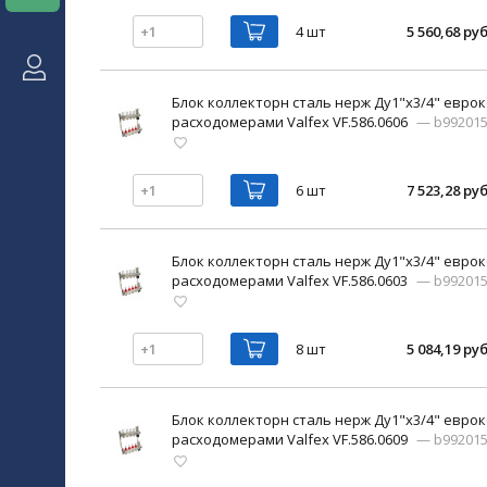
4 шт
5 560,68 руб
Блок коллекторн сталь нерж Ду1"х3/4" еврок
расходомерами Valfex VF.586.0606
— b99201
6 шт
7 523,28 руб
Блок коллекторн сталь нерж Ду1"х3/4" еврок
расходомерами Valfex VF.586.0603
— b99201
8 шт
5 084,19 руб
Блок коллекторн сталь нерж Ду1"х3/4" еврок
расходомерами Valfex VF.586.0609
— b99201