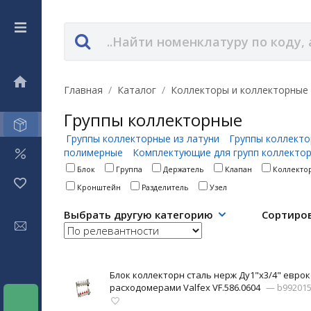
Главная
/
Каталог
/
Коллекторы и коллекторные
Группы коллекторные
Группы коллекторные из латуни
Группы коллект
полимерные
Комплектующие для групп коллекто
Блок
Группа
Держатель
Клапан
Коллекто
Кронштейн
Разделитель
Узел
Выбрать другую категорию
Сортиро
Блок коллекторн сталь нерж Ду1"х3/4" еврок
расходомерами Valfex VF.586.0604
— b99201