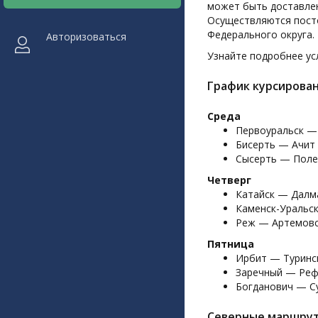
может быть доставлен
Осуществляются посто
Федерального округа.
Авторизоваться
Узнайте подробнее усл
График курсирован
Среда
Первоуральск —
Бисерть — Ачит
Сысерть — Поле
Четверг
Катайск — Далм
Каменск-Уральс
Реж — Артемовс
Пятница
Ирбит — Туринс
Заречный — Реф
Богданович — С
Северные маршру