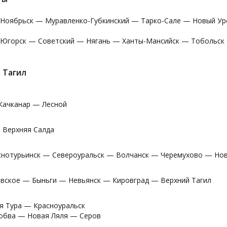
 Ноябрьск — Муравленко-Губкинский — Тарко-Сале — Новый У
 Югорск — Советский — Нягань — Ханты-Мансийск — Тобольск
 Тагил
Качканар — Лесной
 Верхняя Салда
снотурьинск — Североуральск — Волчанск — Черемухово — Нов
вское — Быньги — Невьянск — Кировград — Верхний Тагил
я Тура — Красноуральск
обва — Новая Ляля — Серов