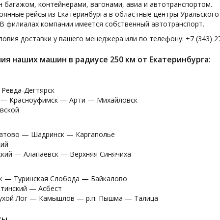
 багажом, контейнерами, вагонами, авиа и автотранспортом.
янные рейсы из Екатеринбурга в областные центры Уральского
 В филиалах компании имеется собственный автотранспорт.
овия доставки у вашего менеджера или по телефону: +7 (343) 27
ия наших машин в радиусе 250 км от Екатеринбурга:
 Ревда-Дегтярск
 — Красноуфимск — Арти — Михайловск
вской
атово — Шадринск — Каргаполье
кий
кий — Алапаевск — Верхняя Синячиха
к — Туринская Слобода — Байкалово
тинский — Асбест
ухой Лог — Камышлов — р.п. Пышма — Талица
ты