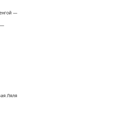
ренгой —
 —
ая Ляля