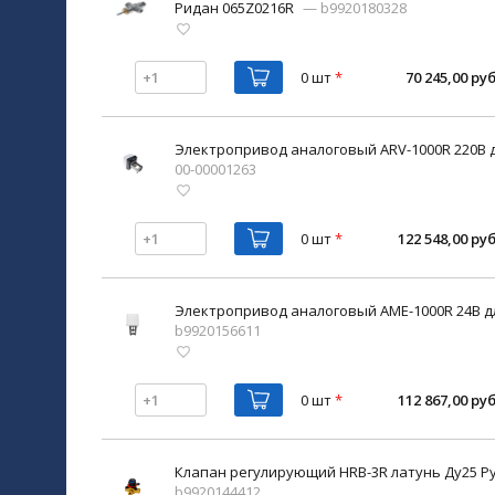
Ридан 065Z0216R
— b9920180328
0 шт
*
70 245,00 руб
Электропривод аналоговый ARV-1000R 220В 
00-00001263
0 шт
*
122 548,00 руб
Электропривод аналоговый AME-1000R 24В д
b9920156611
0 шт
*
112 867,00 руб
Клапан регулирующий HRB-3R латунь Ду25 Ру
b9920144412