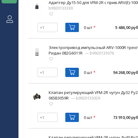
Адаптер Ду15-50 для VFM-2R с прив.ARV(E)-10
b9920133330
0 шт
*
5 486,00 руб
Электропривод импульсный ARV-1000R трехп
Ридан 082G6011R
— b9920133076
0 шт
*
94 268,00 руб
Клапан регулирующий VFM-2R чугун Ду32 Ру25
065B3059R
— b9920133029
0 шт
*
73 910,00 руб
Клапан регулирующий VFM-2R чугун Ду40 Ру25