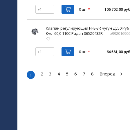
0 шт
*
106 702,00 руб
Клапан регулирующий HFE-3R чугун Ду50 Ру
Kvs=60,0 110С Ридан 065Z0432R
— b99201690
0 шт
*
64 581,00 руб
2
3
4
5
6
7
8
Вперед
1