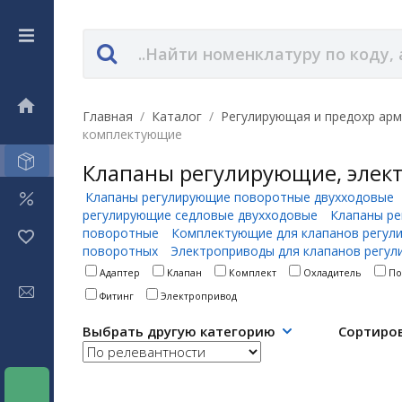
Главная
/
Каталог
/
Регулирующая и предохр арм
комплектующие
Клапаны регулирующие, элек
Клапаны регулирующие поворотные двухходовые
регулирующие седловые двухходовые
Клапаны ре
поворотные
Комплектующие для клапанов регул
поворотных
Электроприводы для клапанов регул
Адаптер
Клапан
Комплект
Охладитель
По
Фитинг
Электропривод
Выбрать другую категорию
Сортиро