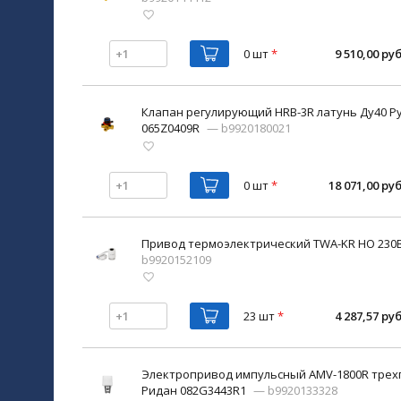
0 шт
*
9 510,00 руб
Клапан регулирующий HRB-3R латунь Ду40 Ру
065Z0409R
— b9920180021
0 шт
*
18 071,00 руб
Привод термоэлектрический TWA-KR НО 230В
b9920152109
23 шт
*
4 287,57 руб
Электропривод импульсный AMV-1800R трех
Ридан 082G3443R1
— b9920133328