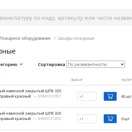
Пожарное оборудование
/
Шкафы пожарные
рные
тегорию
Сортировка
Е
ВЫБОР
НАЛИ
ый навесной закрытый ШПК 320
 правый красный
— b9920121957
65 шт
ый навесной закрытый ШПК 320
 правый красный
— b9920121872
0 шт