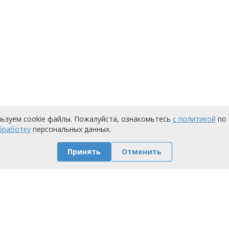
льзуем cookie файлы. Пожалуйста, ознакомьтесь
с политикой
по 
бработку
персональных данных.
Принять
Отменить
Условия работы
Оплата
Доставка