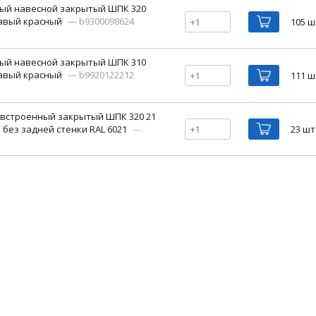
ый навесной закрытый ШПК 320
авый красный
— b9300098624
105 ш
ый навесной закрытый ШПК 310
авый красный
— b9920122212
111 ш
встроенный закрытый ШПК 320 21
 без задней стенки RAL 6021
—
23 ш