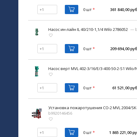
0 шт
*
361 840,00 руб
Насос ин-лайн IL 40/210-1,1/4 Wilo 2786052
— b
0 шт
*
209 694,00 руб
Насос верт MVL 402-3/16/E/3-400-50-2-S1 Wilo/
0 шт
*
61 521,00 руб
Установка пожаротушения CO-2 MVL 2004/SK-F
b9920146456
0 шт
*
1 865 221,00 ру