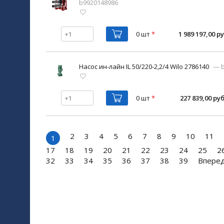
b9920148986
0 шт
*
1 989 197,00 ру
Насос ин-лайн IL 50/220-2,2/4 Wilo 2786140
— b
0 шт
*
227 839,00 руб
2
3
4
5
6
7
8
9
10
11
1
17
18
19
20
21
22
23
24
25
2
32
33
34
35
36
37
38
39
Впере