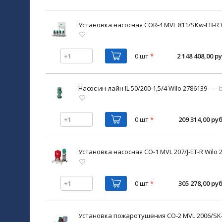
Установка насосная COR-4 MVL 811/SKw-EB-R 
0 шт
*
2 148 408,00 ру
Насос ин-лайн IL 50/200-1,5/4 Wilo 2786139
— b
0 шт
*
209 314,00 руб
Установка насосная CO-1 MVL 207/J-ET-R Wilo 
0 шт
*
305 278,00 руб
Установка пожаротушения CO-2 MVL 2006/SK-F